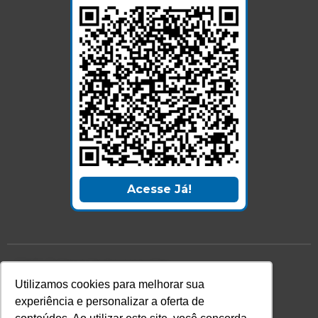
Acesse Já!
© LEC - Todos os direitos reservados.
| LEC Educação e Pesquisa LTDA
- CNPJ: 16.457.791/0001-13
Utilizamos cookies para melhorar sua
experiência e personalizar a oferta de