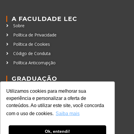
A FACULDADE LEC
Sobre
Política de Privacidade
Política de Cookies
Código de Conduta
Política Anticorrupção
GRADUAÇÃO
Autenticação de documentos
Utilizamos cookies para melhorar sua
CURSOS, EVENTOS E
experiência e personalizar a oferta de
CERTIFICAÇÕES
conteúdos. Ao utilizar este site, você concorda
Online
com o uso de cookies.
Saiba mais
In Company
Eventos
Ok, entendi!