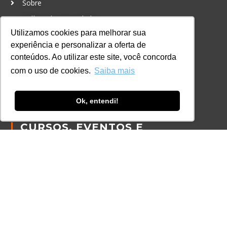
Sobre
Política de Privacidade
Utilizamos cookies para melhorar sua
Política de Cookies
experiência e personalizar a oferta de
Código de Conduta
conteúdos. Ao utilizar este site, você concorda
Política Anticorrupção
com o uso de cookies.
Saiba mais
GRADUAÇÃO
Ok, entendi!
Autenticação de documentos
CURSOS, EVENTOS E
CERTIFICAÇÕES
Online
In Company
Eventos
Certificações
CONTATO