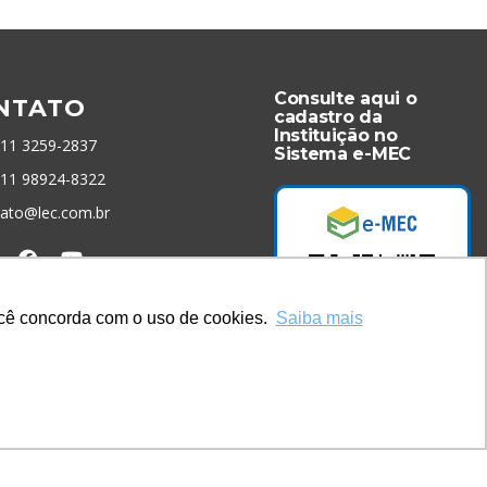
Consulte aqui o
NTATO
cadastro da
Instituição no
 11 3259-2837
Sistema e-MEC
 11 98924-8322
tato@lec.com.br
menta Antifraude
você concorda com o uso de cookies.
Saiba mais
Acesse Já!