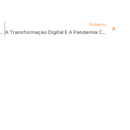
Próximo
 Favor Da Gestão De Riscos
A Transformação Digital E A Pandemia Colocaram Os Programas De Compliance Em Xeque