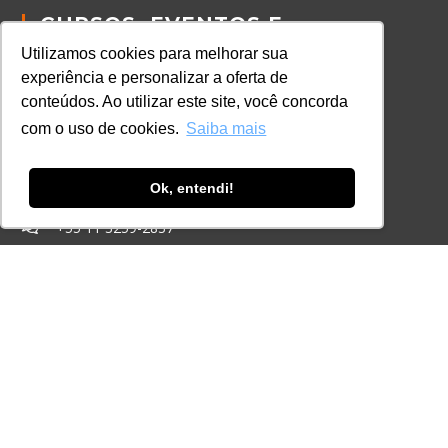
CURSOS, EVENTOS E
CERTIFICAÇÕES
Utilizamos cookies para melhorar sua
Online
experiência e personalizar a oferta de
In Company
conteúdos. Ao utilizar este site, você concorda
Eventos
com o uso de cookies.
Saiba mais
Certificações
Ok, entendi!
CONTATO
+55 11 3259-2837
+55 11 98924-8322
contato@lec.com.br
Ferramenta Antifraude
Consulte aqui o cadastro da Instituição no
Sistema e-MEC