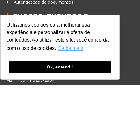
Autenticação de documentos
CURSOS, EVENTOS E
CERTIFICAÇÕES
Utilizamos cookies para melhorar sua
Online
experiência e personalizar a oferta de
In Company
conteúdos. Ao utilizar este site, você concorda
com o uso de cookies.
Saiba mais
Eventos
Certificações
Ok, entendi!
CONTATO
+55 11 3259-2837
+55 11 98924-8322
contato@lec.com.br
Ferramenta Antifraude
Consulte aqui o cadastro da Instituição no
Sistema e-MEC