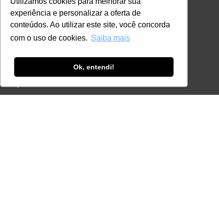
Utilizamos cookies para melhorar sua
Online
experiência e personalizar a oferta de
In Company
conteúdos. Ao utilizar este site, você concorda
Eventos
com o uso de cookies.
Saiba mais
Certificações
Ok, entendi!
CONTATO
+55 11 3259-2837
+55 11 98924-8322
contato@lec.com.br
Ferramenta Antifraude
Consulte aqui o cadastro da Instituição no
Sistema e-MEC