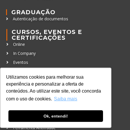
GRADUAÇÃO
Autenticação de documentos
CURSOS, EVENTOS E
CERTIFICAÇÕES
Online
In Company
Eventos
Certificações
Utilizamos cookies para melhorar sua
CONTATO
experiência e personalizar a oferta de
+55 11 3259-2837
conteúdos. Ao utilizar este site, você concorda
com o uso de cookies.
Saiba mais
+55 11 98924-8322
contato@lec.com.br
Ok, entendi!
Ferramenta Antifraude