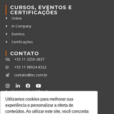
CURSOS, EVENTOS E
CERTIFICAÇÕES
Online
In Company
Eventos
Certificações
CONTATO
+55 11 3259-2837
+55 11 98924-8322
contato@lec.com.br
Ferramenta Antifraude
Utilizamos cookies para melhorar sua
Consulte aqui o cadastro da Instituição no
Sistema e-MEC
experiência e personalizar a oferta de
conteúdos. Ao utilizar este site, você concorda