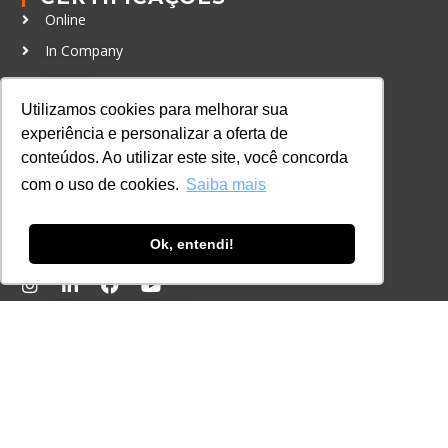
Online
In Company
Eventos
Utilizamos cookies para melhorar sua
Certificações
experiência e personalizar a oferta de
CONTATO
conteúdos. Ao utilizar este site, você concorda
+55 11 3259-2837
com o uso de cookies.
Saiba mais
+55 11 98924-8322
contato@lec.com.br
Ok, entendi!
Ferramenta Antifraude
Consulte aqui o cadastro da Instituição no
Sistema e-MEC