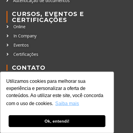
Autenticação de documentos
CURSOS, EVENTOS E
CERTIFICAÇÕES
Online
In Company
Eventos
Certificações
CONTATO
+55 11 3259-2837
Utilizamos cookies para melhorar sua
+55 11 98924-8322
experiência e personalizar a oferta de
contato@lec.com.br
conteúdos. Ao utilizar este site, você concorda
com o uso de cookies.
Saiba mais
Ferramenta Antifraude
Ok, entendi!
Consulte aqui o cadastro da Instituição no
Sistema e-MEC