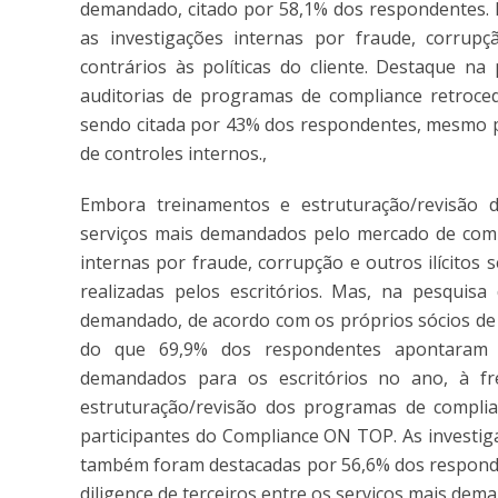
demandado, citado por 58,1% dos respondentes. N
as investigações internas por fraude, corrupçã
contrários às políticas do cliente. Destaque 
auditorias de programas de compliance retroce
sendo citada por 43% dos respondentes, mesmo 
de controles internos.,
Embora treinamentos e estruturação/revisão
serviços mais demandados pelo mercado de compli
internas por fraude, corrupção e outros ilícitos
realizadas pelos escritórios. Mas, na pesquis
demandado, de acordo com os próprios sócios de 
do que 69,9% dos respondentes apontaram 
demandados para os escritórios no ano, à fr
estruturação/revisão dos programas de compli
participantes do Compliance ON TOP. As investig
também foram destacadas por 56,6% dos respond
diligence de terceiros entre os serviços mais dem