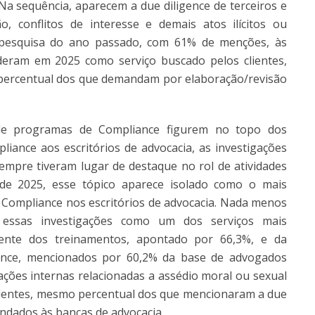
a sequência, aparecem a due diligence de terceiros e
o, conflitos de interesse e demais atos ilícitos ou
na pesquisa do ano passado, com 61% de menções, às
deram em 2025 como serviço buscado pelos clientes,
percentual dos que demandam por elaboração/revisão
 de programas de Compliance figurem no topo dos
ance aos escritórios de advocacia, as investigações
 sempre tiveram lugar de destaque no rol de atividades
a de 2025, esse tópico aparece isolado como o mais
Compliance nos escritórios de advocacia. Nada menos
essas investigações como um dos serviços mais
ente dos treinamentos, apontado por 66,3%, e da
ance, mencionados por 60,2% da base de advogados
ações internas relacionadas a assédio moral ou sexual
entes, mesmo percentual dos que mencionaram a due
andados às bancas de advocacia.