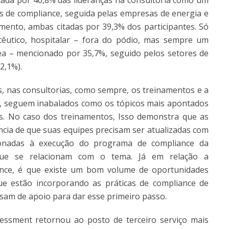
tada por 40,8% das lideranças na consultoria como um
 de compliance, seguida pelas empresas de energia e
amento, ambas citadas por 39,3% dos participantes. Só
êutico, hospitalar – fora do pódio, mas sempre um
a – mencionado por 35,7%, seguido pelos setores de
2,1%).
s, nas consultorias, como sempre, os treinamentos e a
, seguem inabalados como os tópicos mais apontados
s. No caso dos treinamentos, Isso demonstra que as
cia de que suas equipes precisam ser atualizadas com
acionadas à execução do programa de compliance da
ue se relacionam com o tema. Já em relação a
ance, é que existe um bom volume de oportunidades
 estão incorporando as práticas de compliance de
sam de apoio para dar esse primeiro passo.
sessment retornou ao posto de terceiro serviço mais