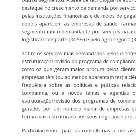
outros segmentos. A área de tecnologia foi apon
destaque no crescimento da demanda por serviços
pelas instituições financeiras e de meios de pag
depois aparecem as empresas de saúde, farmac
segmento muito demandante por serviços na áre
logística/transporte (34,5%) e pelo agronegócio (3
Sobre os serviços mais demandados pelos cliente
estruturação/revisão do programa de compliance
como os que geram maior procura pelos cliente
empresas têm (ou ao menos aparentam ter) a ciên
frequência sobre as políticas e práticas rel
companhia, ou a novos temas e agendas q
estruturação/revisão dos programas de compli
gerados por um número maior de empresas que
forma mais estruturada aos seus negócios e preci
Particularmente, para as consultorias o risk as