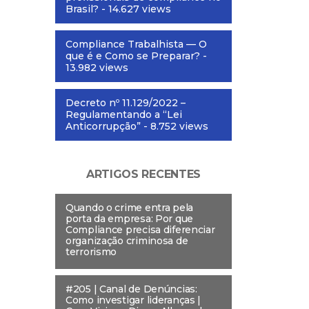
Brasil?
- 14.627 views
Compliance Trabalhista — O
que é e Como se Preparar?
-
13.982 views
Decreto nº 11.129/2022 –
Regulamentando a “Lei
Anticorrupção”
- 8.752 views
ARTIGOS RECENTES
Quando o crime entra pela
porta da empresa: Por que
Compliance precisa diferenciar
organização criminosa de
terrorismo
#205 | Canal de Denúncias:
Como investigar lideranças |