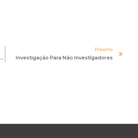
Próximo
m Ambiente Desafiador Para O Compliance E Exige Cada Vez Mais Aperfeiçoamento De Métricas
Investigação Para Não Investigadores