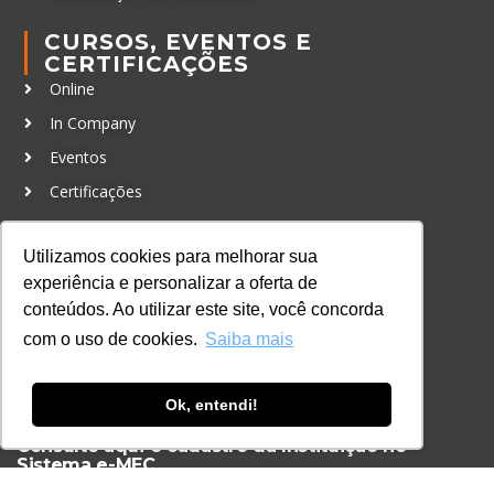
CURSOS, EVENTOS E
CERTIFICAÇÕES
Online
In Company
Eventos
Certificações
CONTATO
Utilizamos cookies para melhorar sua
+55 11 3259-2837
experiência e personalizar a oferta de
+55 11 98924-8322
conteúdos. Ao utilizar este site, você concorda
contato@lec.com.br
com o uso de cookies.
Saiba mais
Ferramenta Antifraude
Ok, entendi!
Consulte aqui o cadastro da Instituição no
Sistema e-MEC