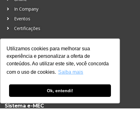
In Company
Eventos
Certificações
CONTATO
Utilizamos cookies para melhorar sua
+55 11 3259-2837
experiência e personalizar a oferta de
+55 11 98924-8322
conteúdos. Ao utilizar este site, você concorda
contato@lec.com.br
com o uso de cookies.
Saiba mais
Ferramenta Antifraude
Ok, entendi!
Consulte aqui o cadastro da Instituição no
Sistema e-MEC