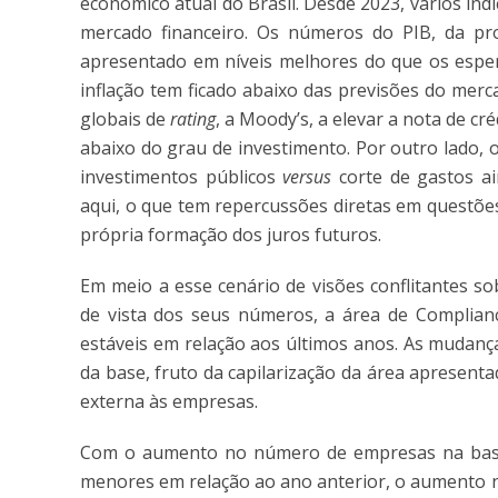
econômico atual do Brasil. Desde 2023, vários in
mercado financeiro. Os números do PIB, da pr
apresentado em níveis melhores do que os esper
inflação tem ficado abaixo das previsões do merc
globais de
rating
, a Moody’s, a elevar a nota de 
abaixo do grau de investimento. Por outro lado, o
investimentos públicos
versus
corte de gastos a
aqui, o que tem repercussões diretas em questões
própria formação dos juros futuros.
Em meio a esse cenário de visões conflitantes s
de vista dos seus números, a área de Complian
estáveis em relação aos últimos anos. As mudanç
da base, fruto da capilarização da área apresen
externa às empresas.
Com o aumento no número de empresas na base 
menores em relação ao ano anterior, o aumento