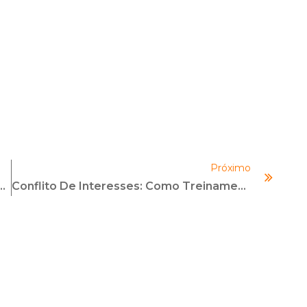
Próximo
t Skills Do Compliance Officer | Com Josi Marinho
Conflito De Interesses: Como Treinamentos Corporativos Ajudam Com Prevenção E Gestão