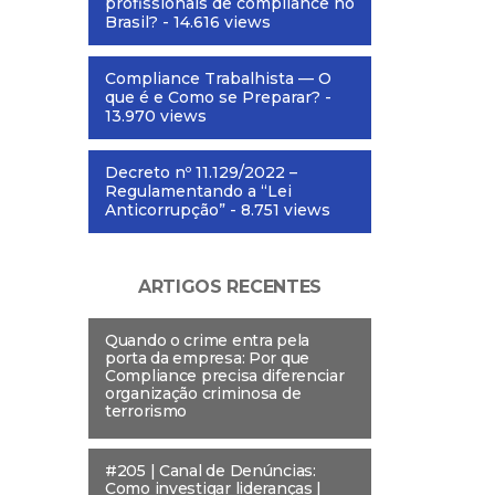
profissionais de compliance no
Brasil?
- 14.616 views
Compliance Trabalhista — O
que é e Como se Preparar?
-
13.970 views
Decreto nº 11.129/2022 –
Regulamentando a “Lei
Anticorrupção”
- 8.751 views
ARTIGOS RECENTES
Quando o crime entra pela
porta da empresa: Por que
Compliance precisa diferenciar
organização criminosa de
terrorismo
#205 | Canal de Denúncias:
Como investigar lideranças |