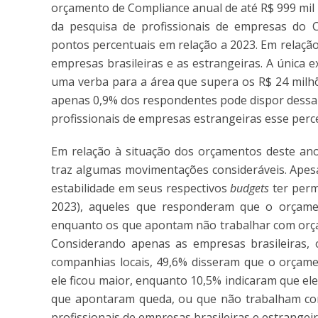
orçamento de Compliance anual de até R$ 999 mil
da pesquisa de profissionais de empresas do 
pontos percentuais em relação a 2023. Em relaçã
empresas brasileiras e as estrangeiras. A única 
uma verba para a área que supera os R$ 24 milhõe
apenas 0,9% dos respondentes pode dispor dessa 
profissionais de empresas estrangeiras esse perc
Em relação à situação dos orçamentos deste an
traz algumas movimentações consideráveis. Ape
estabilidade em seus respectivos
budgets
ter perm
2023), aqueles que responderam que o orçamen
enquanto os que apontam não trabalhar com orça
Considerando apenas as empresas brasileiras, 
companhias locais, 49,6% disseram que o orçame
ele ficou maior, enquanto 10,5% indicaram que el
que apontaram queda, ou que não trabalham com
profissionais de empresas brasileiras e estrange