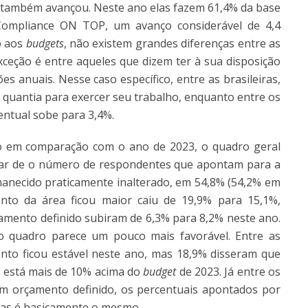
 também avançou. Neste ano elas fazem 61,4% da base
Compliance ON TOP, um avanço considerável de 4,4
o aos
budgets
, não existem grandes diferenças entre as
exceção é entre aqueles que dizem ter à sua disposição
s anuais. Nesse caso específico, entre as brasileiras,
quantia para exercer seu trabalho, enquanto entre os
entual sobe para 3,4%.
o em comparação com o ano de 2023, o quadro geral
sar de o número de respondentes que apontam para a
anecido praticamente inalterado, em 54,8% (54,2% em
to da área ficou maior caiu de 19,9% para 15,1%,
mento definido subiram de 6,3% para 8,2% neste ano.
o quadro parece um pouco mais favorável. Entre as
nto ficou estável neste ano, mas 18,9% disseram que
e está mais de 10% acima do
budget
de 2023. Já entre os
 orçamento definido, os percentuais apontados por
iras é basicamente o mesmo.