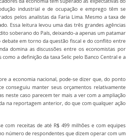
dicadores da economia têm superado as expectativas do
odução industrial e de ocupação e emprego têm se
ados pelos analistas da Faria Lima. Mesmo a taxa de
ado. Essa leitura levou uma das três grandes agências
crédito soberano do País, deixando-a apenas um patamar
 debate em torno da questão fiscal e do conflito entre
inda domina as discussões entre os economistas por
 como a definição da taxa Selic pelo Banco Central e a
obre a economia nacional, pode-se dizer que, do ponto
ce conseguiu manter seus orçamentos relativamente
as neste caso parecem ter mais a ver com a ampliação
tada na reportagem anterior, do que com qualquer ação
com receitas de até R$ 499 milhões e com equipes
 no número de respondentes que dizem operar com um