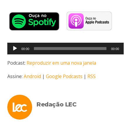
Tocador
00:00
00:00
de
áudio
Podcast:
Reproduzir em uma nova janela
Assine:
Android
|
Google Podcasts
|
RSS
Redação LEC