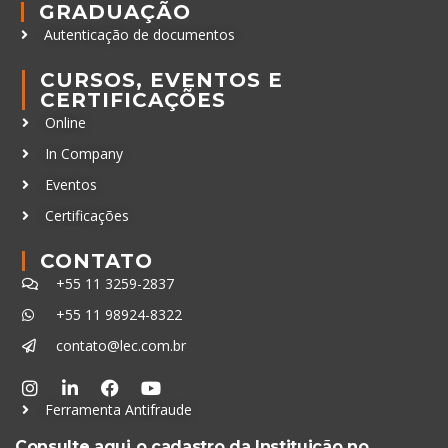
GRADUAÇÃO
Autenticação de documentos
CURSOS, EVENTOS E
CERTIFICAÇÕES
Online
In Company
Eventos
Certificações
CONTATO
+55 11 3259-2837
+55 11 98924-8322
contato@lec.com.br
Ferramenta Antifraude
Consulte aqui o cadastro da Instituição no