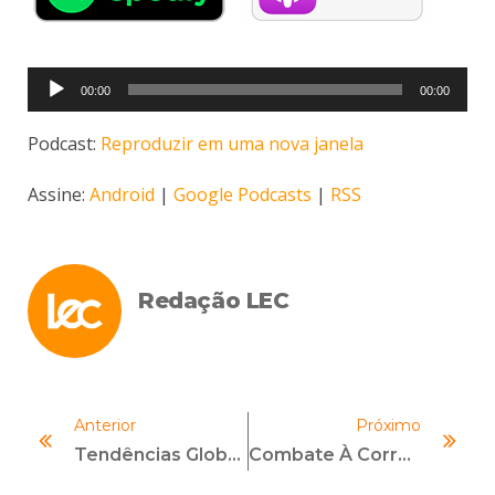
Tocador
00:00
00:00
de
áudio
Podcast:
Reproduzir em uma nova janela
Assine:
Android
|
Google Podcasts
|
RSS
Redação LEC
Anterior
Próximo
Tendências Globais Em Fiscalização Financeira E Responsabilidade Corporativa
Combate À Corrupção Empresarial Argentina