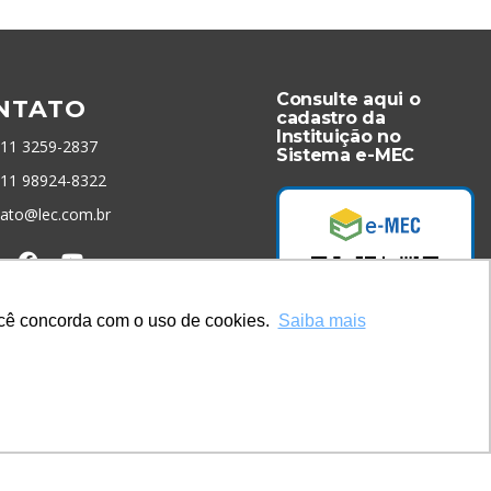
Consulte aqui o
NTATO
cadastro da
Instituição no
 11 3259-2837
Sistema e-MEC
 11 98924-8322
tato@lec.com.br
menta Antifraude
você concorda com o uso de cookies.
Saiba mais
Acesse Já!