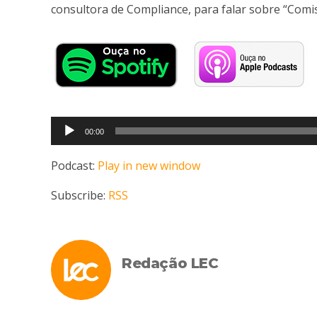
consultora de Compliance, para falar sobre “Comis
Tocador
00:00
de
áudio
Podcast:
Play in new window
Subscribe:
RSS
Redação LEC