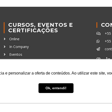
CURSOS, EVENTOS E
CO
CERTIFICAÇÕES
+55
Online
+55
In Company
con
Eventos
Certificações
Ferra
a e personalizar a oferta de conteúdos. Ao utilizar este site, 
Ok, entendi!