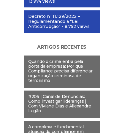
13.974 views
Decreto nº 11.129/2022 –
Regulamentando a “Lei
Anticorrupção”
- 8.752 views
ARTIGOS RECENTES
Quando o crime entra pela
porta da empresa: Por que
Compliance precisa diferenciar
organização criminosa de
terrorismo
#205 | Canal de Denúncias:
Como investigar lideranças |
Com Viviane Dias e Allexandre
Lugão
A complexa e fundamental
atuação do compliance em