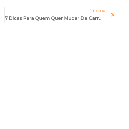
diminuir
Próximo
o
7 Dicas Para Quem Quer Mudar De Carreira
volume.