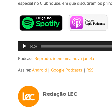
especial no Clubhouse, em que discutiram os prin
Tocador
00:00
de
áudio
Podcast:
Reproduzir em uma nova janela
Assine:
Android
|
Google Podcasts
|
RSS
Redação LEC