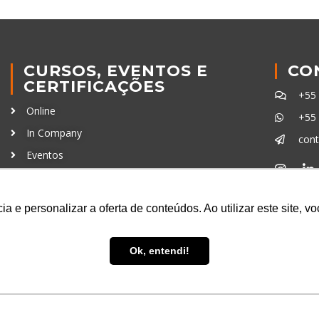
CURSOS, EVENTOS E
CO
CERTIFICAÇÕES
+55
Online
+55
In Company
con
Eventos
Certificações
Ferra
a e personalizar a oferta de conteúdos. Ao utilizar este site, 
Ok, entendi!