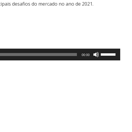
cipais desafios do mercado no ano de 2021.
Use
00:00
as
setas
para
cima
ou
para
baixo
para
aumentar
ou