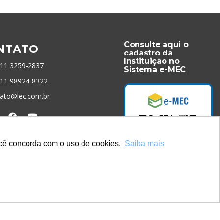
Consulte aqui o
NTATO
cadastro da
Instituição no
 11 3259-2837
Sistema e-MEC
 11 98924-8322
tato@lec.com.br
menta Antifraude
você concorda com o uso de cookies.
Saiba mais
Acesse Já!