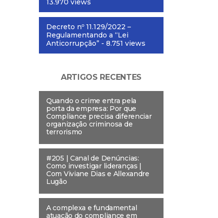
13.970 views
Decreto nº 11.129/2022 –
Regulamentando a “Lei
Anticorrupção”
- 8.751 views
ARTIGOS RECENTES
Quando o crime entra pela
porta da empresa: Por que
Compliance precisa diferenciar
organização criminosa de
terrorismo
#205 | Canal de Denúncias:
Como investigar lideranças |
Com Viviane Dias e Allexandre
Lugão
A complexa e fundamental
atuação do compliance em