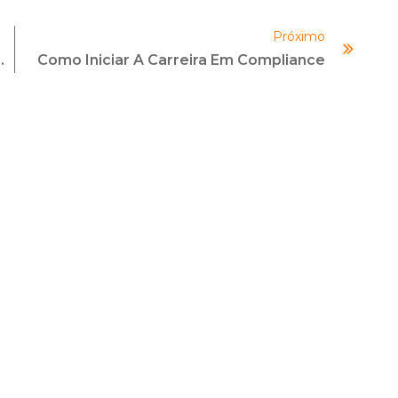
diminuir
Próximo
o
gislações De PLDFT
Como Iniciar A Carreira Em Compliance
volume.