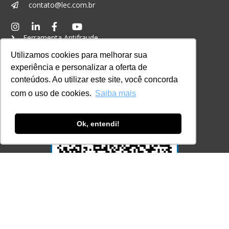
contato@lec.com.br
Ferramenta Antifraude
Utilizamos cookies para melhorar sua
Consulte aqui o cadastro da Instituição no
Sistema e-MEC
experiência e personalizar a oferta de
conteúdos. Ao utilizar este site, você concorda
com o uso de cookies.
Saiba mais
Ok, entendi!