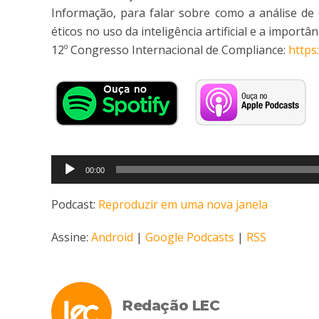
Informação, para falar sobre como a análise de
éticos no uso da inteligência artificial e a import
12º Congresso Internacional de Compliance:
https
Tocador
00:00
de
áudio
Podcast:
Reproduzir em uma nova janela
Assine:
Android
|
Google Podcasts
|
RSS
Redação LEC