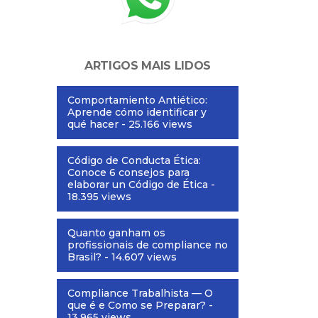
ARTIGOS MAIS LIDOS
Comportamiento Antiético:
Aprende cómo identificar y
qué hacer
- 25.166 views
Código de Conducta Ética:
Conoce 6 consejos para
elaborar un Código de Ética
-
18.395 views
Quanto ganham os
profissionais de compliance no
Brasil?
- 14.607 views
Compliance Trabalhista — O
que é e Como se Preparar?
-
13.965 views