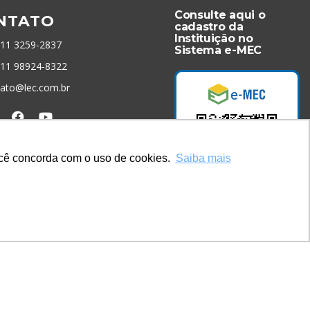
Consulte aqui o
NTATO
cadastro da
Instituição no
 11 3259-2837
Sistema e-MEC
 11 98924-8322
tato@lec.com.br
menta Antifraude
você concorda com o uso de cookies.
Saiba mais
Acesse Já!
* Site by
Mamutt Design