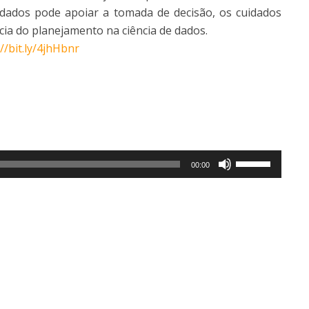
 dados pode apoiar a tomada de decisão, os cuidados
ância do planejamento na ciência de dados.
://bit.ly/4jhHbnr
Use
00:00
as
setas
para
cima
ou
para
baixo
para