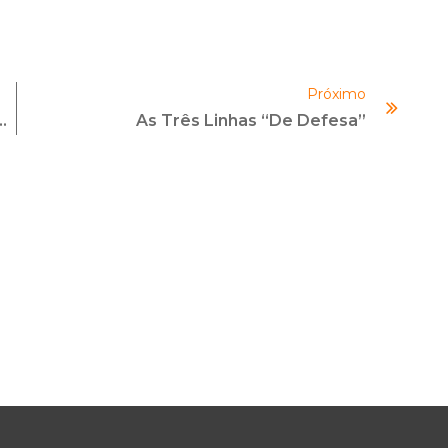
aumentar
ou
diminuir
Próximo
o
 Do Rei” No Mundo Corporativo.
As Três Linhas “de Defesa”
volume.