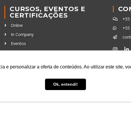
CURSOS, EVENTOS E
CO
CERTIFICAÇÕES
+55
Online
+55
In Company
con
Eventos
Certificações
Ferra
a e personalizar a oferta de conteúdos. Ao utilizar este site, 
Ok, entendi!
uisa LTDA
- CNPJ: 16.457.791/0001-13