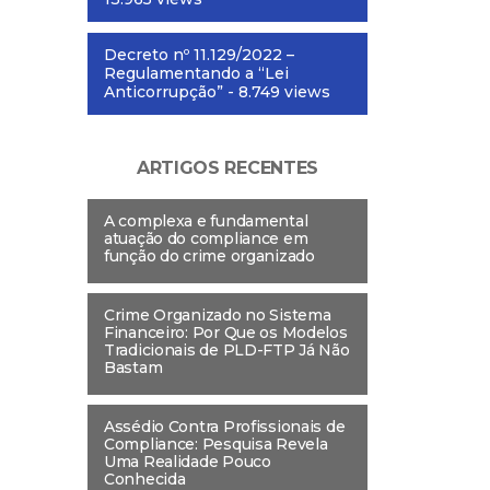
Decreto nº 11.129/2022 –
Regulamentando a “Lei
Anticorrupção”
- 8.749 views
ARTIGOS RECENTES
A complexa e fundamental
atuação do compliance em
função do crime organizado
Crime Organizado no Sistema
Financeiro: Por Que os Modelos
Tradicionais de PLD-FTP Já Não
Bastam
Assédio Contra Profissionais de
Compliance: Pesquisa Revela
Uma Realidade Pouco
Conhecida