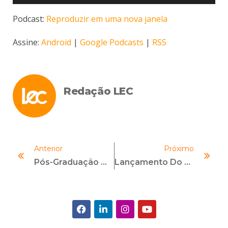
de
áudio
Podcast:
Reproduzir em uma nova janela
Assine:
Android
|
Google Podcasts
|
RSS
Redação LEC
Anterior
Próximo
Pós-Graduação Ou Curso Livre Em Compliance: Qual É A Melhor Escolha Para Sua Carreira?
Lançamento Do Programa Empresa Pró-Ética 2025/2026: Novidades E Orientações Para Participação