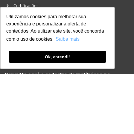
Certificações
Utilizamos cookies para melhorar sua
CONTATO
experiência e personalizar a oferta de
+55 11 3259-2837
conteúdos. Ao utilizar este site, você concorda
+55 11 98924-8322
com o uso de cookies.
Saiba mais
contato@lec.com.br
Ok, entendi!
Ferramenta Antifraude
Consulte aqui o cadastro da Instituição no
Sistema e-MEC