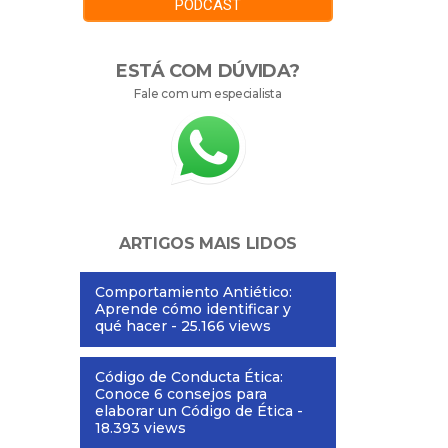
PODCAST
ESTÁ COM DÚVIDA?
Fale com um especialista
ARTIGOS MAIS LIDOS
Comportamiento Antiético:
Aprende cómo identificar y
qué hacer
- 25.166 views
Código de Conducta Ética:
Conoce 6 consejos para
elaborar un Código de Ética
-
18.393 views