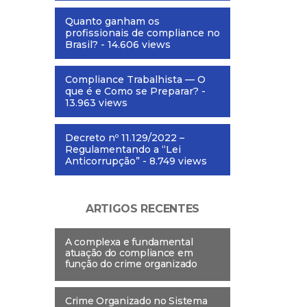
Quanto ganham os
profissionais de compliance no
Brasil?
- 14.606 views
Compliance Trabalhista — O
que é e Como se Preparar?
-
13.963 views
Decreto nº 11.129/2022 –
Regulamentando a “Lei
Anticorrupção”
- 8.749 views
ARTIGOS RECENTES
A complexa e fundamental
atuação do compliance em
função do crime organizado
Crime Organizado no Sistema