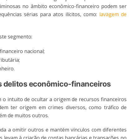
criminosas no âmbito econômico-financeiro podem ser
quências sérias para atos ilícitos, como:
lavagem de
este segmento:
financeiro nacional;
ibutária;
nheiro.
 delitos econômico-financeiros
o intuito de ocultar a origem de recursos financeiros
odem ter origem em crimes diversos, como tráfico de
lém de muitos outros.
uda a omitir outros e mantém vínculos com diferentes
s levam à criação de contas bancárias e transações no