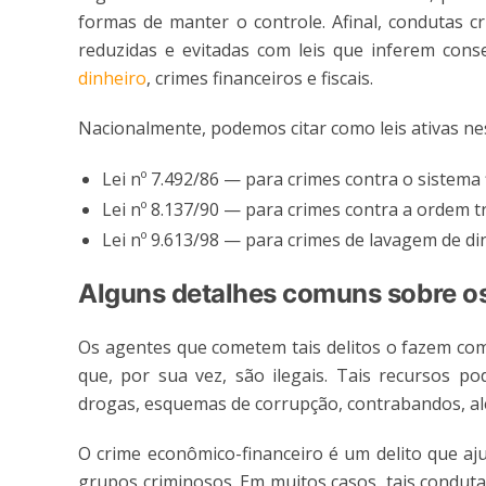
formas de manter o controle. Afinal, condutas 
reduzidas e evitadas com leis que inferem conse
dinheiro
, crimes financeiros e fiscais.
Nacionalmente, podemos citar como leis ativas n
Lei nº 7.492/86 — para crimes contra o sistema 
Lei nº 8.137/90 — para crimes contra a ordem tr
Lei nº 9.613/98 — para crimes de lavagem de di
Alguns detalhes comuns sobre os
Os agentes que cometem tais delitos o fazem com 
que, por sua vez, são ilegais. Tais recursos p
drogas, esquemas de corrupção, contrabandos, a
O crime econômico-financeiro é um delito que aj
grupos criminosos. Em muitos casos, tais conduta