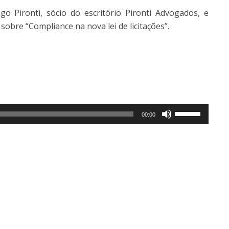
 Pironti, sócio do escritório Pironti Advogados, e
obre “Compliance na nova lei de licitações”.
Use
00:00
as
setas
para
cima
ou
para
baixo
para