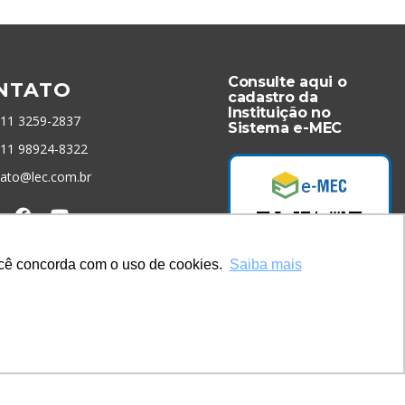
Consulte aqui o
NTATO
cadastro da
Instituição no
 11 3259-2837
Sistema e-MEC
 11 98924-8322
tato@lec.com.br
menta Antifraude
você concorda com o uso de cookies.
Saiba mais
Acesse Já!