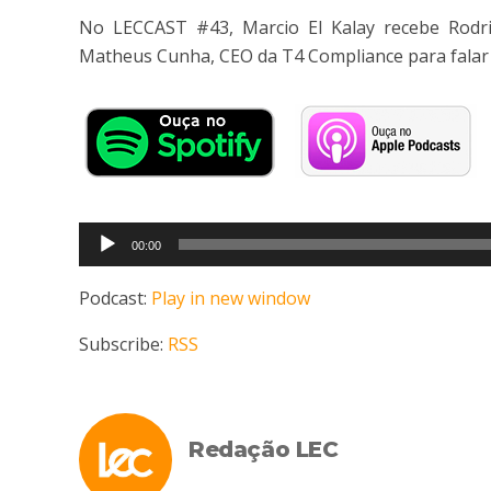
No LECCAST #43, Marcio El Kalay recebe Rodrigo
Matheus Cunha, CEO da T4 Compliance para falar s
Tocador
00:00
de
áudio
Podcast:
Play in new window
Subscribe:
RSS
Redação LEC