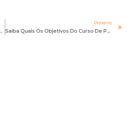
aumentar
ou
diminuir
Próximo
o
 — 5 Motivos Para Ingressar Em Compliance
Saiba Quais Os Objetivos Do Curso De Proteção De Dados
volume.