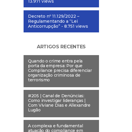
13.971 views
Decreto nº 11.129/2022 –
Regulamentando a “Lei
Anticorrupção”
- 8.751 views
ARTIGOS RECENTES
Quando o crime entra pela
porta da empresa: Por que
Compliance precisa diferenciar
organização criminosa de
terrorismo
#205 | Canal de Denúncias:
Como investigar lideranças |
Com Viviane Dias e Allexandre
Lugão
A complexa e fundamental
atuação do compliance em