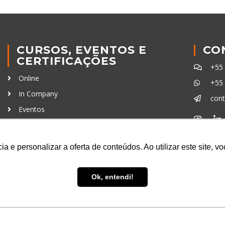
CURSOS, EVENTOS E
CO
CERTIFICAÇÕES
+55
Online
+55
In Company
con
Eventos
Certificações
Ferra
a e personalizar a oferta de conteúdos. Ao utilizar este site, 
Ok, entendi!