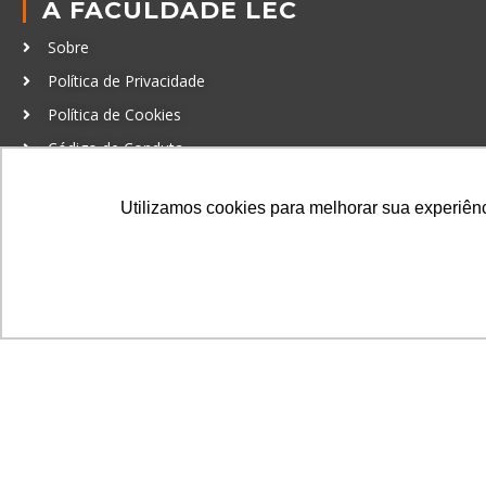
A FACULDADE LEC
Sobre
Política de Privacidade
Política de Cookies
Código de Conduta
Política Anticorrupção
Utilizamos cookies para melhorar sua experiênci
GRADUAÇÃO
Autenticação de documentos
© LEC - Todos os direitos reservados.
| LEC Educação e Pesq