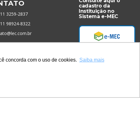
Consulte aqui o
NTATO
cadastro da
Instituição no
 11 3259-2837
Sistema e-MEC
 11 98924-8322
tato@lec.com.br
menta Antifraude
você concorda com o uso de cookies.
Saiba mais
Acesse Já!
* Site by
Mamutt Design