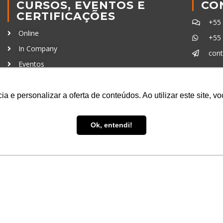
CURSOS, EVENTOS E
CO
CERTIFICAÇÕES
+55
Online
+55
In Company
con
Eventos
Certificações
Ferra
a e personalizar a oferta de conteúdos. Ao utilizar este site, 
Ok, entendi!
uisa LTDA
- CNPJ: 16.457.791/0001-13