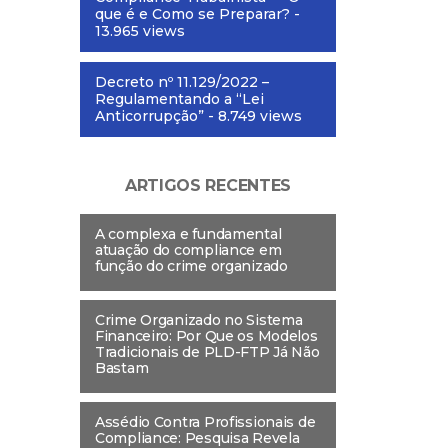
que é e Como se Preparar?
-
13.965 views
Decreto nº 11.129/2022 –
Regulamentando a “Lei
Anticorrupção”
- 8.749 views
ARTIGOS RECENTES
A complexa e fundamental
atuação do compliance em
função do crime organizado
Crime Organizado no Sistema
Financeiro: Por Que os Modelos
Tradicionais de PLD-FTP Já Não
Bastam
Assédio Contra Profissionais de
Compliance: Pesquisa Revela