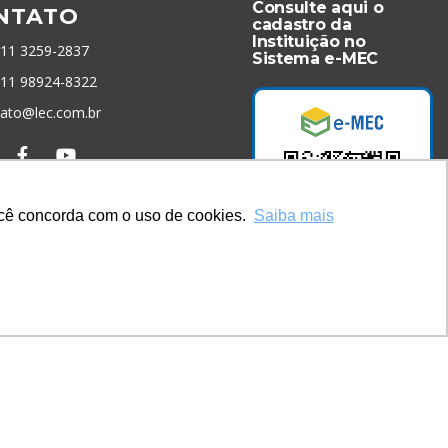
Consulte aqui o
NTATO
cadastro da
Instituição no
 11 3259-2837
Sistema e-MEC
 11 98924-8322
tato@lec.com.br
menta Antifraude
você concorda com o uso de cookies.
Saiba mais
Acesse Já!
* Site by
Mamutt Design