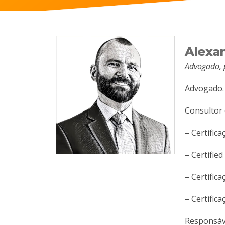
Alexan
Advogado, 
Advogado. 
Consultor
– Certific
– Certifie
– Certific
– Certific
Responsáve