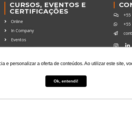
CURSOS, EVENTOS E
CO
CERTIFICAÇÕES
+55
Online
+55
In Company
con
Eventos
Certificações
Ferra
a e personalizar a oferta de conteúdos. Ao utilizar este site, 
Ok, entendi!
uisa LTDA
- CNPJ: 16.457.791/0001-13