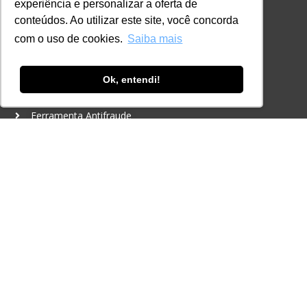
experiência e personalizar a oferta de
CONTATO
conteúdos. Ao utilizar este site, você concorda
+55 11 3259-2837
com o uso de cookies.
Saiba mais
+55 11 98924-8322
contato@lec.com.br
Ok, entendi!
Ferramenta Antifraude
Consulte aqui o cadastro da Instituição no
Sistema e-MEC