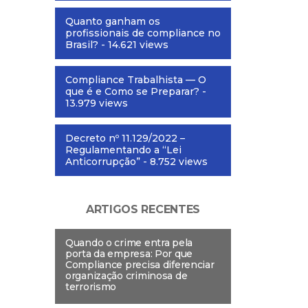
Quanto ganham os
profissionais de compliance no
Brasil?
- 14.621 views
Compliance Trabalhista — O
que é e Como se Preparar?
-
13.979 views
Decreto nº 11.129/2022 –
Regulamentando a “Lei
Anticorrupção”
- 8.752 views
ARTIGOS RECENTES
Quando o crime entra pela
porta da empresa: Por que
Compliance precisa diferenciar
organização criminosa de
terrorismo