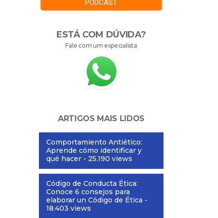
PODCAST
ESTÁ COM DÚVIDA?
Fale com um especialista
ARTIGOS MAIS LIDOS
Comportamiento Antiético:
Aprende cómo identificar y
qué hacer
- 25.190 views
Código de Conducta Ética:
Conoce 6 consejos para
elaborar un Código de Ética
-
18.403 views