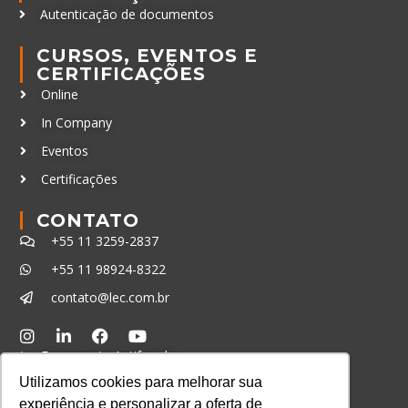
Autenticação de documentos
CURSOS, EVENTOS E
CERTIFICAÇÕES
Online
In Company
Eventos
Certificações
CONTATO
+55 11 3259-2837
+55 11 98924-8322
contato@lec.com.br
Ferramenta Antifraude
Utilizamos cookies para melhorar sua
Consulte aqui o cadastro da Instituição no
experiência e personalizar a oferta de
Sistema e-MEC