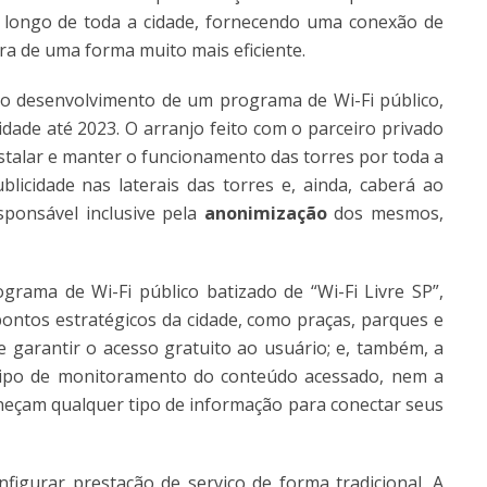
ao longo de toda a cidade, fornecendo uma conexão de
ra de uma forma muito mais eficiente.
no desenvolvimento de um programa de Wi-Fi público,
idade até 2023. O arranjo feito com o parceiro privado
instalar e manter o funcionamento das torres por toda a
licidade nas laterais das torres e, ainda, caberá ao
sponsável inclusive pela
anonimização
dos mesmos,
ama de Wi-Fi público batizado de “Wi-Fi Livre SP”,
pontos estratégicos da cidade, como praças, parques e
 garantir o acesso gratuito ao usuário; e, também, a
tipo de monitoramento do conteúdo acessado, nem a
rneçam qualquer tipo de informação para conectar seus
figurar prestação de serviço de forma tradicional. A