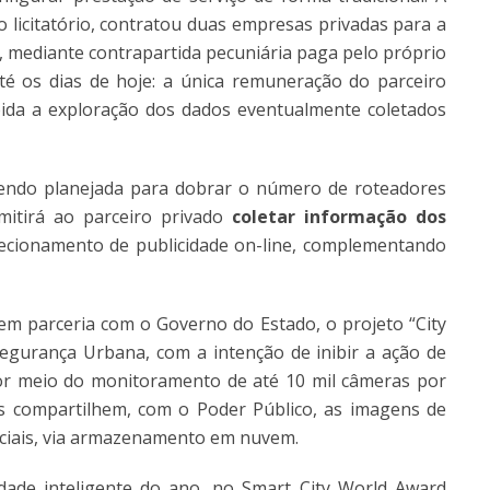
 licitatório, contratou duas empresas privadas para a
o, mediante contrapartida pecuniária paga pelo próprio
té os dias de hoje: a única remuneração do parceiro
bida a exploração dos dados eventualmente coletados
sendo planejada para dobrar o número de roteadores
mitirá ao parceiro privado
coletar informação dos
direcionamento de publicidade on-line, complementando
em parceria com o Governo do Estado, o projeto “City
egurança Urbana, com a intenção de inibir a ação de
or meio do monitoramento de até 10 mil câmeras por
ares compartilhem, com o Poder Público, as imagens de
rciais, via armazenamento em nuvem.
dade inteligente do ano, no Smart City World Award