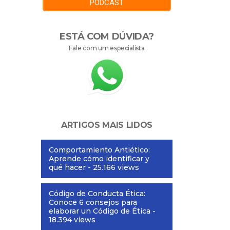
PODCAST
ESTÁ COM DÚVIDA?
Fale com um especialista
ARTIGOS MAIS LIDOS
Comportamiento Antiético:
Aprende cómo identificar y
qué hacer
- 25.166 views
Código de Conducta Ética:
Conoce 6 consejos para
elaborar un Código de Ética
-
18.394 views