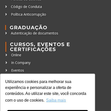
Código de Conduta
Política Anticorrupção
GRADUAÇÃO
Autenticação de documentos
CURSOS, EVENTOS E
CERTIFICAÇÕES
Online
In Company
Eventos
Certificações
Utilizamos cookies para melhorar sua
experiência e personalizar a oferta de
CONTATO
conteúdos. Ao utilizar este site, você concorda
+55 11 3259-2837
com o uso de cookies.
Saiba mais
+55 11 98924-8322
contato@lec.com.br