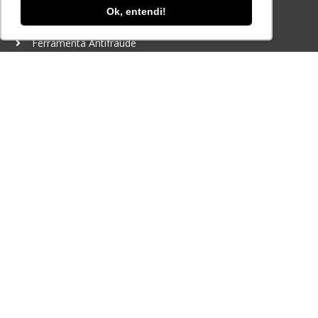
Ok, entendi!
Ferramenta Antifraude
Consulte aqui o cadastro da Instituição no
Sistema e-MEC