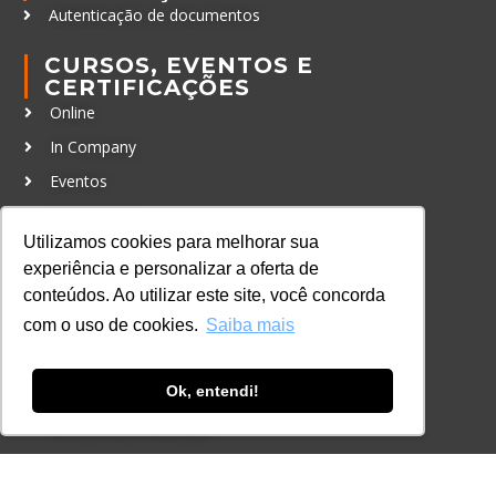
Autenticação de documentos
CURSOS, EVENTOS E
CERTIFICAÇÕES
Online
In Company
Eventos
Certificações
Utilizamos cookies para melhorar sua
CONTATO
experiência e personalizar a oferta de
+55 11 3259-2837
conteúdos. Ao utilizar este site, você concorda
+55 11 98924-8322
com o uso de cookies.
Saiba mais
contato@lec.com.br
Ok, entendi!
Ferramenta Antifraude
Consulte aqui o cadastro da Instituição no
Sistema e-MEC