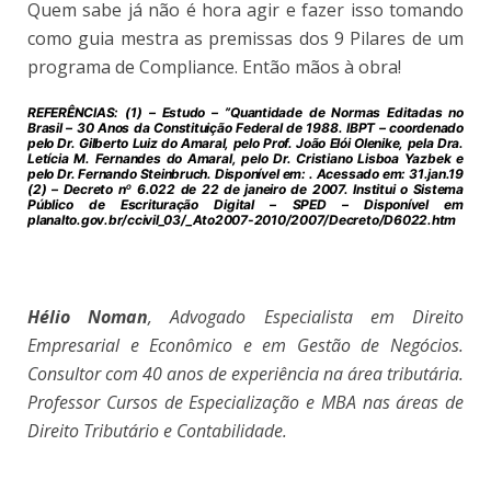
Quem sabe já não é hora agir e fazer isso tomando
como guia mestra as premissas dos 9 Pilares de um
programa de Compliance. Então mãos à obra!
REFERÊNCIAS: (1) – Estudo – ”Quantidade de Normas Editadas no
Brasil – 30 Anos da Constituição Federal de 1988. IBPT – coordenado
pelo Dr. Gilberto Luiz do Amaral, pelo Prof. João Elói Olenike, pela Dra.
Letícia M. Fernandes do Amaral, pelo Dr. Cristiano Lisboa Yazbek e
pelo Dr. Fernando Steinbruch. Disponível em: . Acessado em: 31.jan.19
(2) – Decreto nº 6.022 de 22 de janeiro de 2007. Institui o Sistema
Público de Escrituração Digital – SPED – Disponível em
planalto.gov.br/ccivil_03/_Ato2007-2010/2007/Decreto/D6022.htm
Hélio Noman
, Advogado Especialista em Direito
Empresarial e Econômico e em Gestão de Negócios.
Consultor com 40 anos de experiência na área tributária.
Professor Cursos de Especialização e MBA nas áreas de
Direito Tributário e Contabilidade.