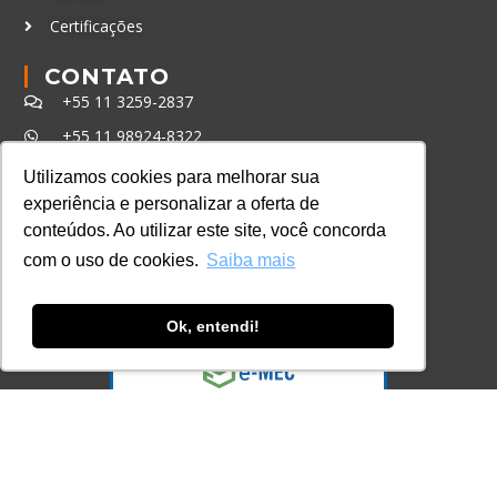
Certificações
CONTATO
+55 11 3259-2837
+55 11 98924-8322
contato@lec.com.br
Utilizamos cookies para melhorar sua
experiência e personalizar a oferta de
conteúdos. Ao utilizar este site, você concorda
Ferramenta Antifraude
com o uso de cookies.
Saiba mais
Consulte aqui o cadastro da Instituição no
Sistema e-MEC
Ok, entendi!