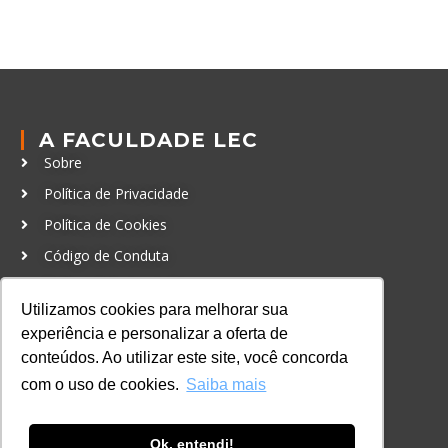
A FACULDADE LEC
Sobre
Política de Privacidade
Política de Cookies
Código de Conduta
Política Anticorrupção
Utilizamos cookies para melhorar sua
experiência e personalizar a oferta de
GRADUAÇÃO
conteúdos. Ao utilizar este site, você concorda
Autenticação de documentos
com o uso de cookies.
Saiba mais
CURSOS, EVENTOS E
CERTIFICAÇÕES
Ok, entendi!