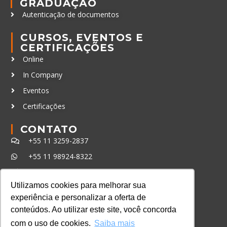
GRADUAÇÃO
Autenticação de documentos
CURSOS, EVENTOS E
CERTIFICAÇÕES
Online
In Company
Eventos
Certificações
CONTATO
+55 11 3259-2837
+55 11 98924-8322
contato@lec.com.br
Utilizamos cookies para melhorar sua
experiência e personalizar a oferta de
Ferramenta Antifraude
conteúdos. Ao utilizar este site, você concorda
Consulte aqui o cadastro da Instituição no
com o uso de cookies.
Saiba mais