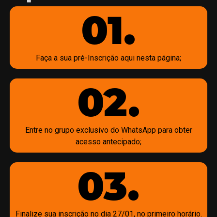
01.
Faça a sua pré-Inscrição aqui nesta página;
02.
Entre no grupo exclusivo do WhatsApp para obter
acesso antecipado;
03.
Finalize sua inscrição no dia 27/01, no primeiro horário.