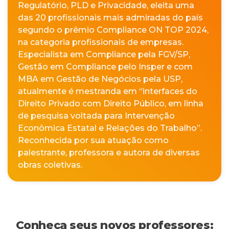
Regulatório, PLD e Privacidade, eleita uma
das 20 profissionais mais admiradas do país
segundo o prêmio Compliance ON TOP 2024,
na categoria profissionais de empresas.
Especialista em Compliance pela FGV/SP,
Gestão em Compliance pelo Insper e com
MBA em Gestão de Negócios pela USP,
atualmente é mestranda em “interfaces do
Direito Privado com Direito Público, em linha
de pesquisa voltada para Intervenção
Econômica Estatal e Relações do Trabalho”.
Reconhecida por sua atuação como
palestrante, professora e autora de diversas
obras coletivas.
Conheça seus novos professores: