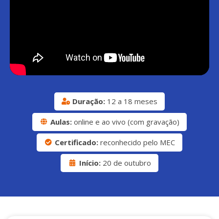
Duração:
12 a 18 meses
Aulas:
online e ao vivo (com gravação)
Certificado:
reconhecido pelo MEC
Início:
20 de outubro