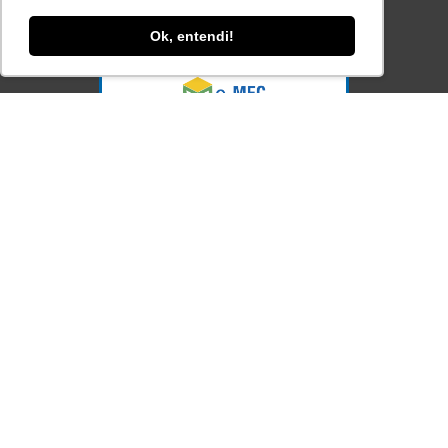
Consulte aqui o cadastro da Instituição no
Sistema e-MEC
Ok, entendi!
Acesse Já!