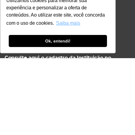
Utilizamos cookies para melhorar sua
CONTATO
experiência e personalizar a oferta de
+55 11 3259-2837
conteúdos. Ao utilizar este site, você concorda
+55 11 98924-8322
com o uso de cookies.
Saiba mais
contato@lec.com.br
Ok, entendi!
Ferramenta Antifraude
Consulte aqui o cadastro da Instituição no
Sistema e-MEC