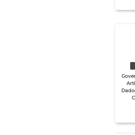
Gover
Art
Dados
C