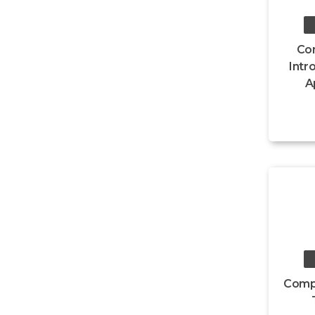
Co
Intr
A
Comp