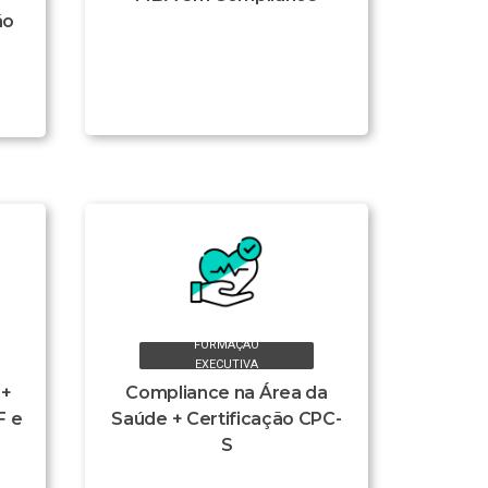
ão
FORMAÇÃO
EXECUTIVA
 +
Compliance na Área da
F e
Saúde + Certificação CPC-
S