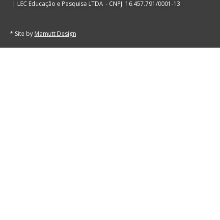
| LEC Educação e Pesquisa LTDA
- CNPJ: 16.457.791/0001-13
* Site by
Mamutt Design