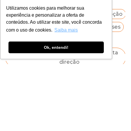
Proteção de Dados
Utilizamos cookies para melhorar sua
Conflito de Interesses
Corrupção
experiência e personalizar a oferta de
conteúdos. Ao utilizar este site, você concorda
Dilemas Éticos
Gestão de Crises
com o uso de cookies.
Saiba mais
ESG
PLD/FT
Ok, entendi!
Compliance e Integridade para alta
direção
Reputação
QUERO CONTRATAR