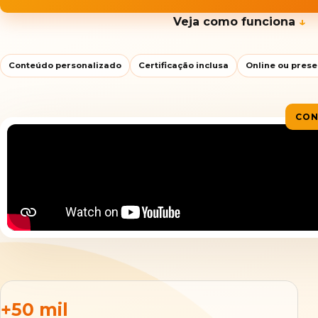
Veja como funciona
↓
Conteúdo personalizado
Certificação inclusa
Online ou prese
CON
+50 mil