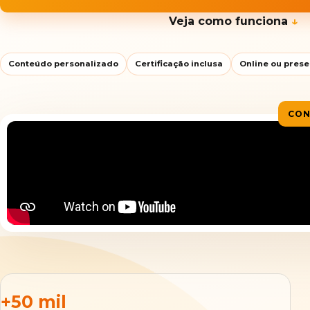
Veja como funciona
↓
Conteúdo personalizado
Certificação inclusa
Online ou prese
CON
+50 mil