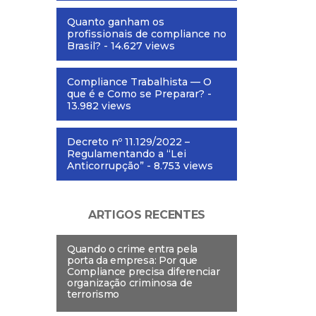
Quanto ganham os
profissionais de compliance no
Brasil?
- 14.627 views
Compliance Trabalhista — O
que é e Como se Preparar?
-
13.982 views
Decreto nº 11.129/2022 –
Regulamentando a “Lei
Anticorrupção”
- 8.753 views
ARTIGOS RECENTES
Quando o crime entra pela
porta da empresa: Por que
Compliance precisa diferenciar
organização criminosa de
terrorismo