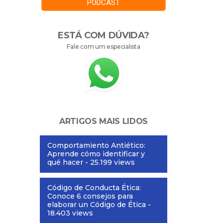
PODCAST
ESTÁ COM DÚVIDA?
Fale com um especialista
ARTIGOS MAIS LIDOS
Comportamiento Antiético:
Aprende cómo identificar y
qué hacer
- 25.199 views
Código de Conducta Ética:
Conoce 6 consejos para
elaborar un Código de Ética
-
18.403 views