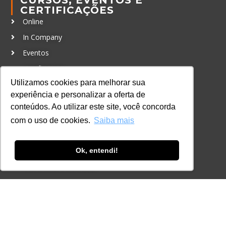
CERTIFICAÇÕES
Online
In Company
Eventos
Certificações
Utilizamos cookies para melhorar sua
CONTATO
experiência e personalizar a oferta de
+55 11 3259-2837
conteúdos. Ao utilizar este site, você concorda
+55 11 98924-8322
com o uso de cookies.
Saiba mais
contato@lec.com.br
Ok, entendi!
Ferramenta Antifraude
Consulte aqui o cadastro da Instituição no
Sistema e-MEC