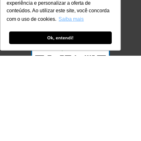
experiência e personalizar a oferta de
Ferramenta Antifraude
conteúdos. Ao utilizar este site, você concorda
com o uso de cookies.
Saiba mais
Consulte aqui o cadastro da Instituição no
Sistema e-MEC
Ok, entendi!
Acesse Já!