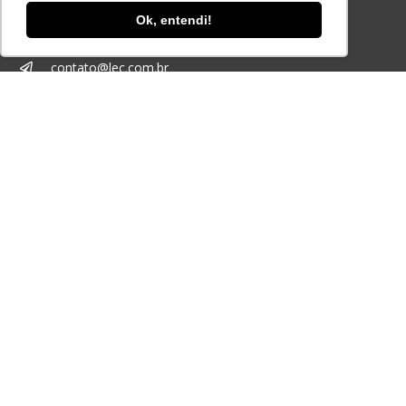
+55 11 3259-2837
Ok, entendi!
+55 11 98924-8322
contato@lec.com.br
Ferramenta Antifraude
Consulte aqui o cadastro da Instituição no
Sistema e-MEC